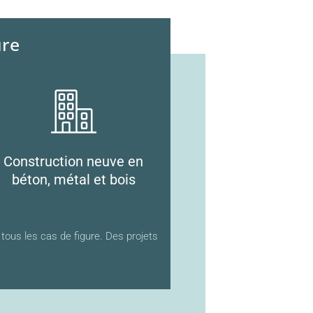
ure
Construction neuve en
béton, métal et bois
tous les cas de figure. Des projets