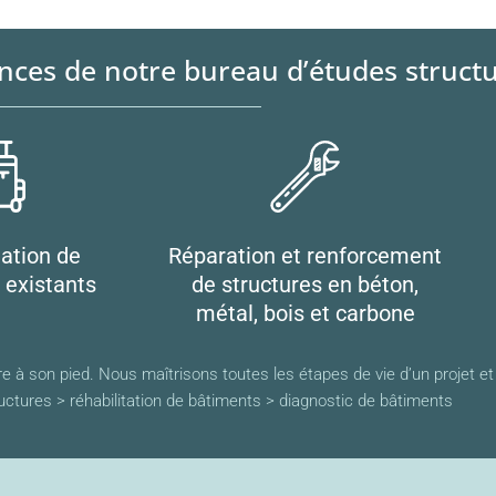
ences de notre bureau d’études struct
tation de
Réparation et renforcement
 existants
de structures en béton,
métal, bois et carbone
 à son pied. Nous maîtrisons toutes les étapes de vie d’un projet et 
ctures > réhabilitation de bâtiments > diagnostic de bâtiments