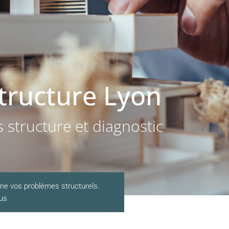
tructure Lyon
 structure et diagnostic
nne vos problèmes structurels.
ous