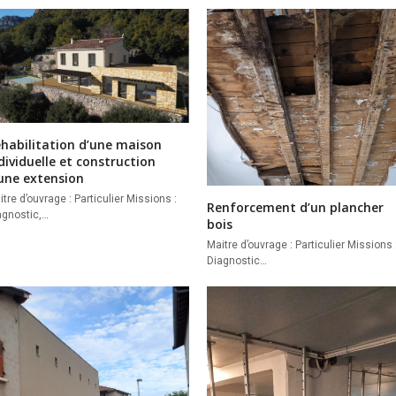
habilitation d’une maison
dividuelle et construction
une extension
tre d’ouvrage : Particulier Missions :
Renforcement d’un plancher
agnostic,…
bois
Maitre d’ouvrage : Particulier Missions 
Diagnostic…