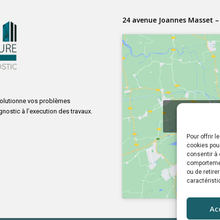
24 avenue Joannes Masset –
solutionne vos problèmes
Cliquez pou
ostic à l’execution des travaux.
marketing 
Pour offrir 
cookies pour
consentir à 
comportement
ou de retire
caractéristi
Ac