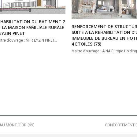
EHABILITATION DU BATIMENT 2
RENFORCEMENT DE STRUCTU
 LA MAISON FAMILIALE RURALE
SUITE A LA REHABILITATION D
EYZIN PINET
IMMEUBLE DE BUREAU EN HOT
itre d’ouvrage : MFR EYZIN PINET…
4 ETOILES (75)
Maitre d’ouvrage : AINA Europe Holdin
AU MONT D’OR (69)
next
CONFORTEMENT D’
post: